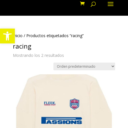
Abrir barra de herramientas
Inicio
/ Productos etiquetados “racing”
racing
Mostrando los 2 resultados