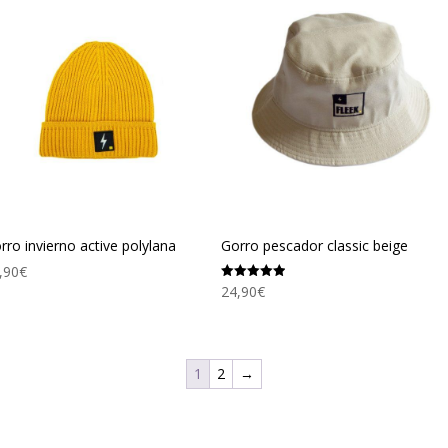
rro invierno active polylana
Gorro pescador classic beige
,90
€
24,90
€
Valorado
con
5.00
de 5
1
2
→