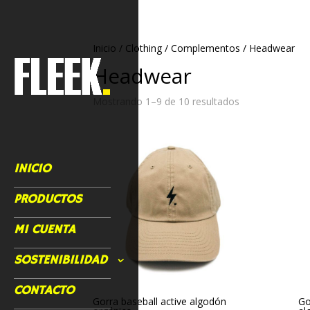
Inicio
/
Clothing
/
Complementos
/ Headwear
Headwear
Mostrando 1–9 de 10 resultados
INICIO
PRODUCTOS
MI CUENTA
SOSTENIBILIDAD
CONTACTO
Gorra baseball active algodón
Go