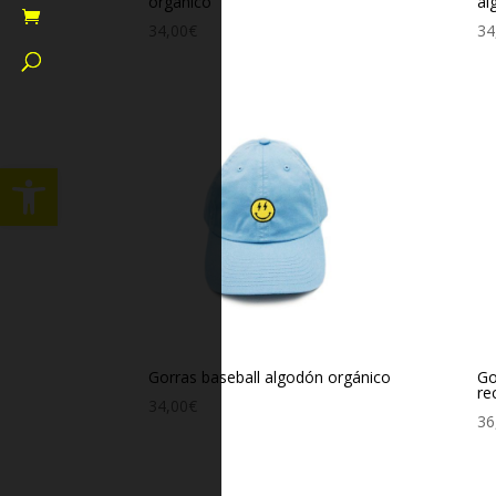
orgánico
al
34,00
€
34
Abrir barra de herramientas
Gorras baseball algodón orgánico
Go
re
34,00
€
36