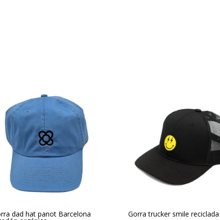
rra dad hat panot Barcelona
Gorra trucker smile reciclada