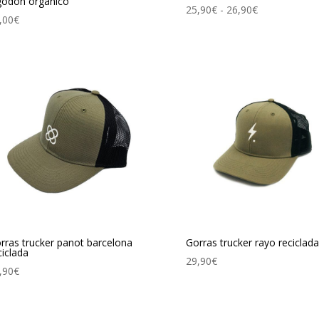
godón orgánico
Rango
25,90
€
-
26,90
€
,00
€
de
precios:
desde
25,90€
hasta
26,90€
rras trucker panot barcelona
Gorras trucker rayo reciclad
ciclada
29,90
€
,90
€