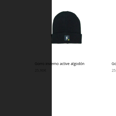
Gorro invierno active algodón
Go
25,90
€
25