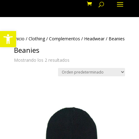
Abrir barra de herramientas
Inicio
/
Clothing
/
Complementos
/
Headwear
/ Beanies
Beanies
Mostrando los 2 resultados