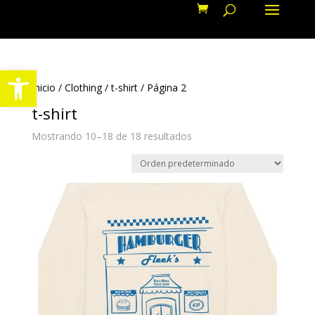
Abrir barra de herramientas
Inicio
/
Clothing
/
t-shirt
/ Página 2
t-shirt
Mostrando 10–18 de 18 resultados