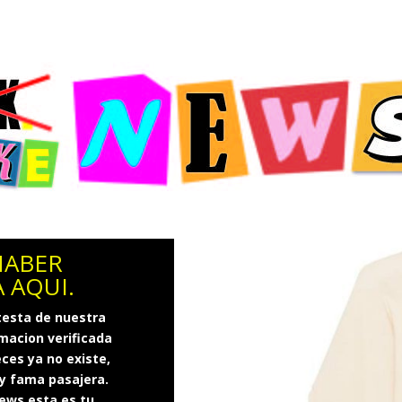
HABER
 AQUI.
testa de nuestra
rmacion verificada
eces ya no existe,
 y fama pasajera.
News esta es tu