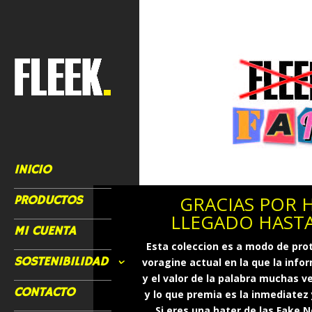
INICIO
GRACIAS POR 
PRODUCTOS
LLEGADO HASTA
MI CUENTA
Esta coleccion es a modo de pro
SOSTENIBILIDAD
voragine actual en la que la info
y el valor de la palabra muchas v
CONTACTO
y lo que premia es la inmediatez
Si eres una hater de las Fake 