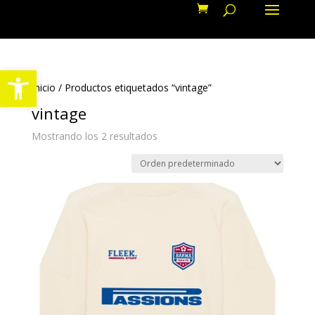
Abrir barra de herramientas
Inicio
/ Productos etiquetados “vintage”
vintage
Mostrando los 2 resultados