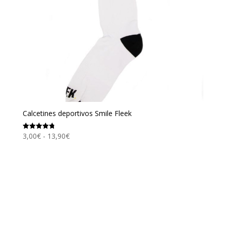
Calcetines deportivos Smile Fleek
Rango
3,00
€
-
13,90
€
Valorado
con
de
4.80
de 5
precios:
desde
3,00€
hasta
13,90€