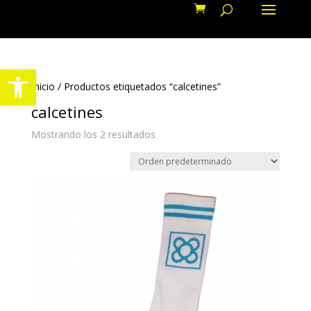
Abrir barra de herramientas
Inicio
/ Productos etiquetados “calcetines”
calcetines
Mostrando los 2 resultados