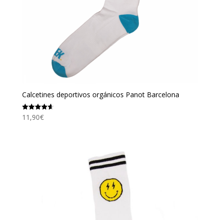
Calcetines deportivos orgánicos Panot Barcelona
11,90
€
Valorado
con
4.67
de 5