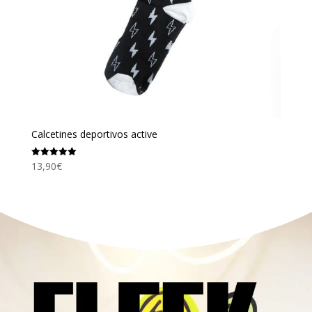
Calcetines deportivos active
13,90
€
Valorado
con
5.00
de 5