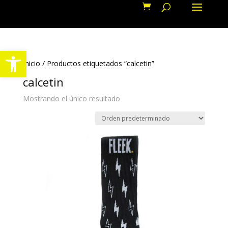
Abrir barra de herramientas
Inicio
/ Productos etiquetados “calcetin”
calcetin
Mostrando el único resultado